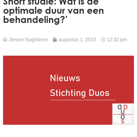
Short studie: Wat is de
optimale duur van een
behandeling?’
Jeroen Nughteren
augustus 1, 2023
12:32 pm