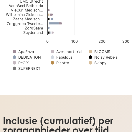
UMC Utrecht
Van-Weel Bethesda
VieCuri Medisch…
Wilhelmina Ziekenh…
Zaans Medisch…
Zorggroep Twente…
ZorgSaam
Zuyderland
0
100
200
300
ApaEnza
Ave-short trial
BLOOMS
DEDICATION
Fabulous
Noisy Rebels
ReCIX
Risotto
Skippy
SUPERNEXT
End of interactive chart.
Inclusie (cumulatief) per
zorgaanbieder over tijd