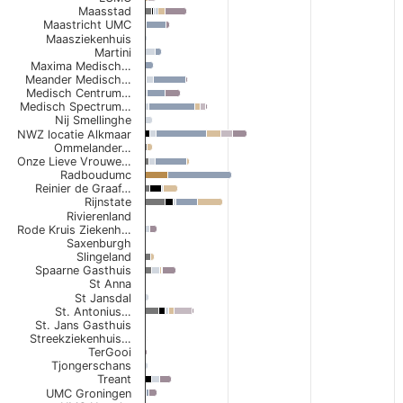
Maasstad
Maastricht UMC
Maasziekenhuis
Martini
Maxima Medisch…
Meander Medisch…
Medisch Centrum…
Medisch Spectrum…
Nij Smellinghe
NWZ locatie Alkmaar
Ommelander…
Onze Lieve Vrouwe…
Radboudumc
Reinier de Graaf…
Rijnstate
Rivierenland
Rode Kruis Ziekenh…
Saxenburgh
Slingeland
Spaarne Gasthuis
St Anna
St Jansdal
St. Antonius…
St. Jans Gasthuis
Streekziekenhuis…
TerGooi
Tjongerschans
Treant
UMC Groningen