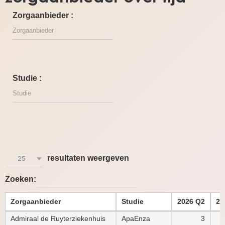
Zorgaanbieder :
Studie :
resultaten weergeven
25
Zoeken:
Zorgaanbieder
Studie
2026 Q2
20
Admiraal de Ruyterziekenhuis
ApaEnza
3