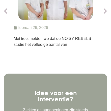
februari 26, 2026
d
Met trots melden we dat de NOISY REBELS-
Na d
studie het volledige aantal van
zien 
Idee voor een
interventie?
Ziekten en aandoeningen zijn steeds